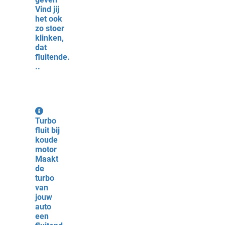
Vind jij
het ook
zo stoer
klinken,
dat
fluitende.
..
Turbo
fluit bij
koude
motor
Maakt
de
turbo
van
jouw
auto
een