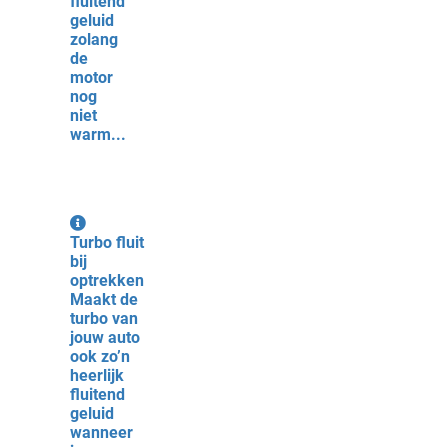
fluitend
geluid
zolang
de
motor
nog
niet
warm...
Turbo fluit
bij
optrekken
Maakt de
turbo van
jouw auto
ook zo’n
heerlijk
fluitend
geluid
wanneer