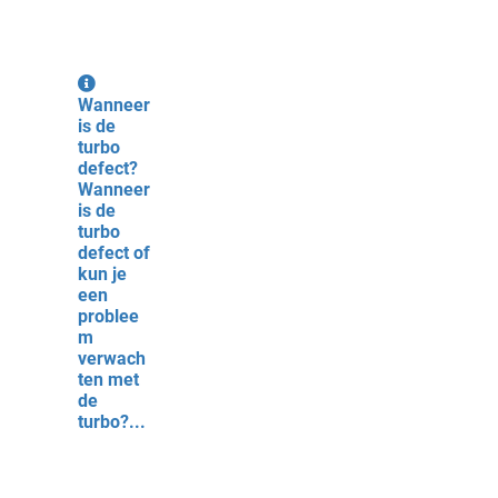
Wanneer
is de
turbo
defect?
Wanneer
is de
turbo
defect of
kun je
een
problee
m
verwach
ten met
de
turbo?...