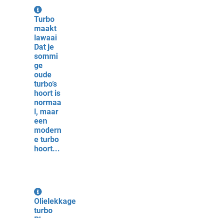
Turbo
maakt
lawaai
Dat je
sommi
ge
oude
turbo’s
hoort is
normaa
l, maar
een
modern
e turbo
hoort...
Olielekkage
turbo