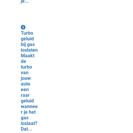
je...
Turbo
geluid
bij gas
loslaten
Maakt
de
turbo
van
jouw
auto
een
raar
geluid
wannee
r je het
gas
loslaat?
Dat...