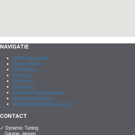
NAVIGATIE
GMTO Specialist
Privacy Policy
DSG Dokter
EGR Klep
Roetfilter
Chiptuning
Maxhaust Soundbooster
Automaatspoeling
Webkit (adverteren op site)
CONTACT
✓ Dynamic Tuning
Garage Jansen