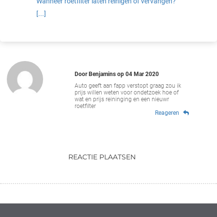
Wanneer roetfilter laten reinigen of vervangen?
[...]
Door
Benjamins
op
04 Mar 2020
Auto geeft aan fapp verstopt graag zou ik
prijs willen weten voor ondetzoek hoe of
wat en prijs reininging en een nieuwr
roetfilter
Reageren
REACTIE PLAATSEN