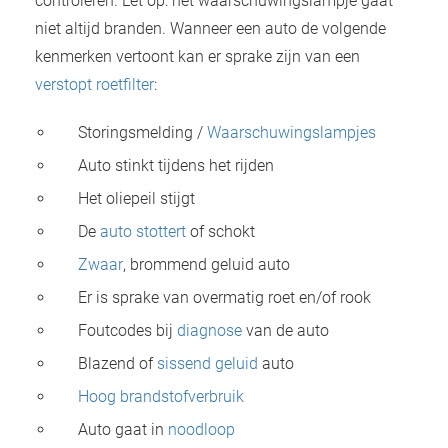
controleren. Let op: het waarschuwingslampje gaat
niet altijd branden. Wanneer een auto de volgende
kenmerken vertoont kan er sprake zijn van een
verstopt roetfilter
:
Storingsmelding /
Waarschuwingslampjes
Auto stinkt tijdens het rijden
Het oliepeil stijgt
De
auto stottert
of schokt
Zwaar
, brommend geluid auto
Er is sprake van overmatig roet en/of rook
Foutcodes bij
diagnose
van de auto
Blazend of
sissend geluid
auto
Hoog brandstofverbruik
Auto gaat in
noodloop