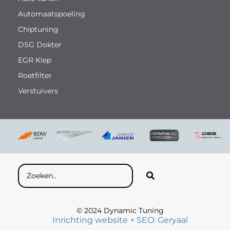
Automaatspoeling
Chiptuning
DSG Dokter
EGR Klep
Roetfilter
Verstuivers
© 2024 Dynamic Tuning
Inrichting website + SEO: Geryaal