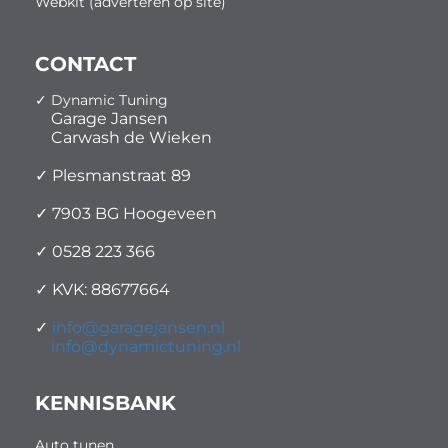
Webkit (adverteren op site)
CONTACT
✓ Dynamic Tuning
Garage Jansen
Carwash de Wieken
✓ Plesmanstraat 89
✓ 7903 BG Hoogeveen
✓ 0528 223 366
✓ KVK: 88677664
✓
info@garagejansen.nl
info@dynamictuning.nl
KENNISBANK
Auto tunen