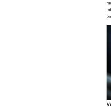
ma
mi
pr
V