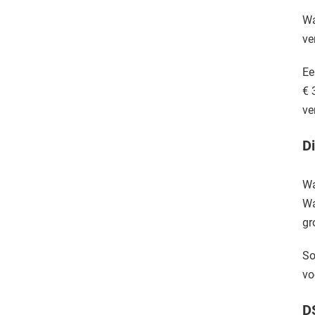
Wa
ve
Ee
€ 
ve
D
Wa
Wa
gr
So
vo
D