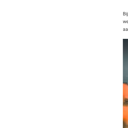
Bi
we
aa