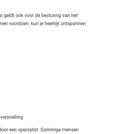
t geldt ook voor de besturing van het
men voordoen, kun je heerlijk ontspannen
n schakelen en koppelen. Een normale automatische..
versnelling.
 door een specialist. Sommige mensen