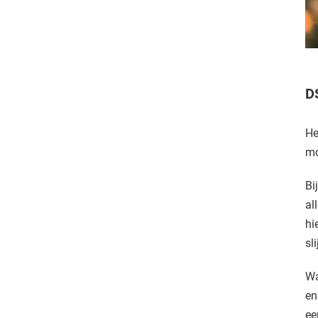
D
He
mo
Bi
al
hi
sl
Wa
en
ee