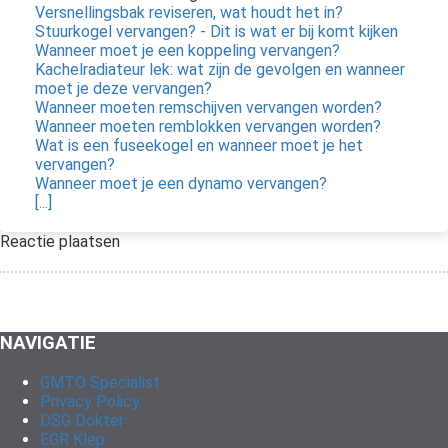
Versnellingsbak reviseren, wat houdt het in?
Stuurkogel vervangen? - Dit is wat er bij komt kijken
Wanneer moet je een koppeling vervangen?
Kachelradiateur lek: wat zijn de gevolgen en wanneer
moet je deze vervangen?
Wanneer moeten remschijven vervangen worden?
Wanneer moeten remblokken vervangen worden?
Wat is een fuseekogel en wanneer moet je het
vervangen?
Wanneer moet je een dynamo vervangen?
[...]
Reactie plaatsen
NAVIGATIE
GMTO Specialist
Privacy Policy
DSG Dokter
EGR Klep