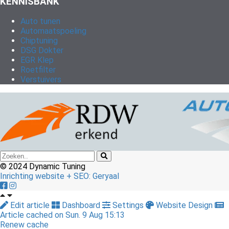
KENNISBANK
Auto tunen
Automaatspoeling
Chiptuning
DSG Dokter
EGR Klep
Roetfilter
Verstuivers
© 2024 Dynamic Tuning
Inrichting website + SEO: Geryaal
Edit article
Dashboard
Settings
Website Design
Article cached on Sun. 9 Aug 15:13
Renew cache