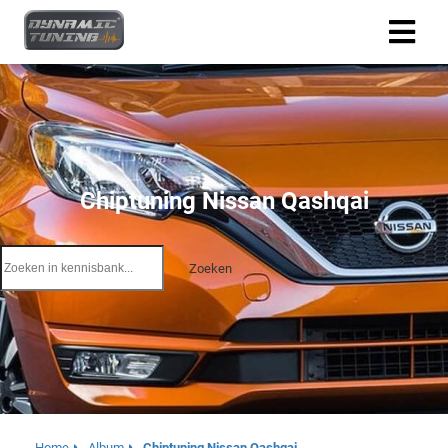
Chiptuning Nissan Qashqai
Zoeken
Home
Album
Chiptuning Nissan Qashqai